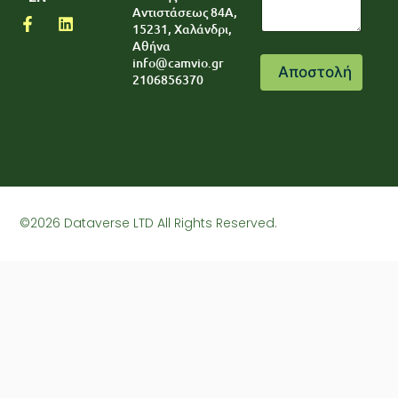
g
P
Αντιστάσεως 84A,
r
a
15231, Χαλάνδρι,
a
r
Αθήνα
p
a
info@camvio.gr
h
Αποστολή
g
2106856370
T
r
e
a
x
p
t
h
©2026 Dataverse LTD All Rights Reserved.