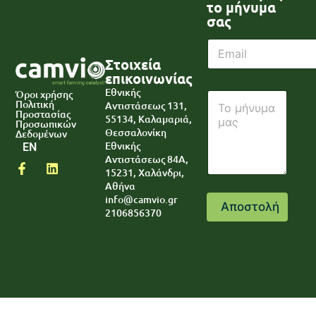
το μήνυμα
σας
E
m
Στοιχεία
a
επικοινωνίας
i
T
Εθνικής
Όροι χρήσης
P
l
e
Πολιτική
Αντιστάσεως 131,
a
*
x
Προστασίας
55134, Καλαμαριά,
r
Προσωπικών
t
Θεσσαλονίκη
Δεδομένων
a
T
Εθνικής
EN
g
e
Αντιστάσεως 84A,
r
x
15231, Χαλάνδρι,
a
t
Αθήνα
p
P
info@camvio.gr
h
a
Αποστολή
2106856370
T
r
e
a
x
g
t
r
a
p
h