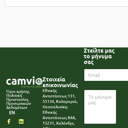
Στείλτε μας
το μήνυμα
σας
E
m
Στοιχεία
a
επικοινωνίας
i
E
Εθνικής
Όροι χρήσης
P
l
m
Πολιτική
Αντιστάσεως 131,
a
*
a
Προστασίας
55134, Καλαμαριά,
r
Προσωπικών
i
Θεσσαλονίκη
Δεδομένων
a
l
Εθνικής
EN
g
P
Αντιστάσεως 84A,
r
a
15231, Χαλάνδρι,
a
r